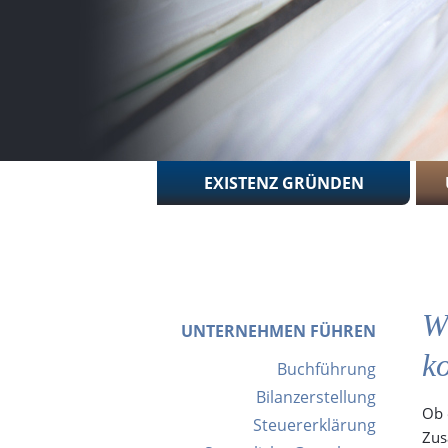
Navigation
EXISTENZ GRÜNDEN
überspringen
W
UNTERNEHMEN FÜHREN
k
Navigation
Buchführung
überspringen
Bilanzerstellung
Ob 
Steuererklärung
Zus